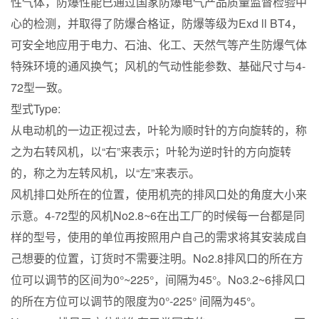
性气体，防爆性能已通过国家防爆电气产品质量监督检验中
心的检测，并取得了防爆合格证，防爆等级为Exd ll BT4，
可安全地应用于电力、石油、化工、天然气等产生防爆气体
特殊环境的通风换气；风机的气动性能参数、基础尺寸与4-
72型一致。
型式Type:
从电动机的一边正视过去，叶轮为顺时针的方向旋转的，称
之为右转风机，以“右”来表示；叶轮为逆时针的方向旋转
的，称之为左转风机，以“左”来表示。
风机排口处所在的位置，使用机壳的排风口处的角度大小来
示意。4-72型的风机No2.8~6在出工厂的时候每一台都是同
样的型号，使用的单位再按照用户自己的需求将其安装成自
己想要的位置，订货时不需要注明。No2.8排风口的所在方
位可以调节的区间为0°~225°，间隔为45°。No3.2~6排风口
的所在方位可以调节的限度为0°-225° 间隔为45°。