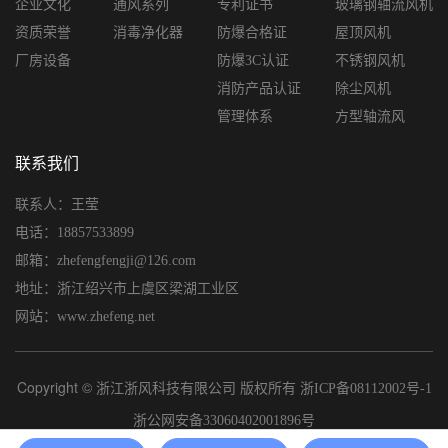
企业文化
通风系列
专利证书
玻璃钢轴流风机
资质荣誉
消毒净化器
防爆合格证
屋顶风机
厂房设备
防爆3C认证
不锈钢风机
消防产品认证
除尘风机
管理体系
方型轴流风
联系我们
联系人：王莹
电话：18857533899
邮箱：zhefengfengji@126.com
地址：浙江绍兴市上虞区梁湖工业区
网站：www.zhefeng.net
Copyright © 浙江浙风科技有限公司 版权所有
浙ICP备08112002号-1
浙公网安备33060402001896号