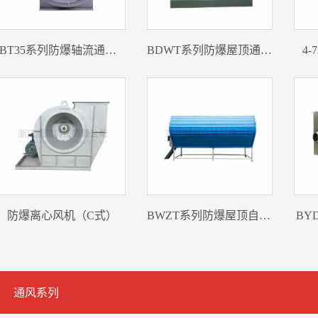
BT35系列防爆轴流通风机
BDWT系列防爆屋顶通风机
4
防爆离心风机（C式）
BWZT系列防爆屋顶自然通风器
BY
通风系列