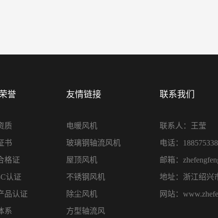
荣誉
友情链接
联系我们
资质
电暖风机
联系人：王莹
证书
玻璃钢轴流风机
电话：188575338
合格证
屋顶风机
邮箱：zhefengfeng
3C认证
不锈钢风机
地址：浙江绍兴
产品认证
除尘风机
网站：www.zhefen
体系
方型轴流风