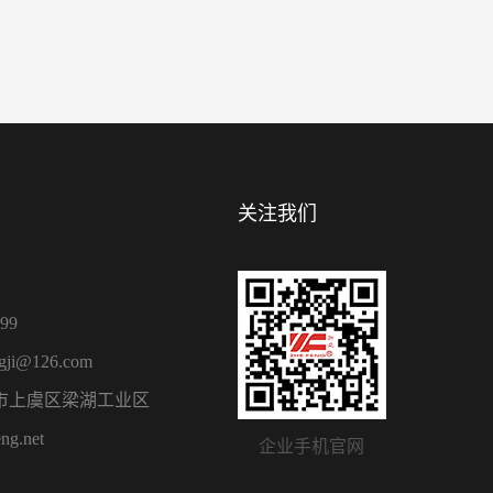
关注我们
99
ji@126.com
市上虞区梁湖工业区
g.net
企业手机官网