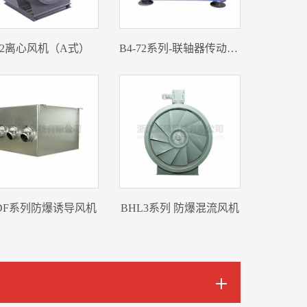
-72离心风机（A式）
B4-72系列-联轴器传动防爆离心通风机（D式）
DF系列防爆诱导风机
BHL3系列 防爆混流风机