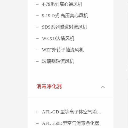
4-79系列离心通风机
9-19 D式 高压离心风机
SDS系列隧道射流风机
WEXD边墙风机
WZF外转子轴流风机
玻璃钢轴流风机
消毒净化器
AFL-GD 型等离子体空气消毒风机箱
AFL-350D型空气消毒净化器