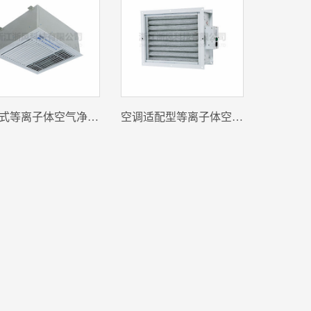
吸顶式等离子体空气净化消毒器
空调适配型等离子体空气净化消毒模块