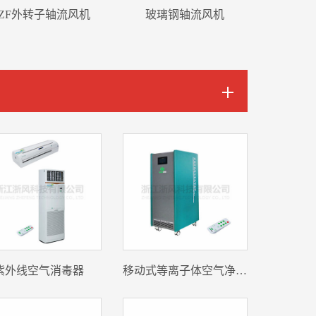
ZF外转子轴流风机
玻璃钢轴流风机
紫外线空气消毒器
移动式等离子体空气净化消毒器