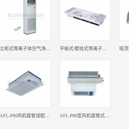
立柜式等离子体空气净化消毒器
平板式/壁挂式等离子体空气净化消毒器
AFL-P80风机盘管适配型等离子体空气净化消毒装置
AFL-P80型风机盘管式等离子体空气净化消毒器