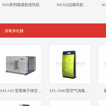
SDS系列隧道射流风机
WEXD边墙风机
W
消毒净化器
AFL-GD 型等离子体空气消毒风机箱
AFL-350D型空气消毒净化器