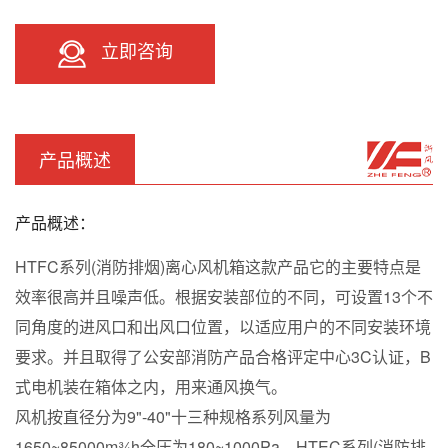
立即咨询
产品概述
产品概述：
HTFC系列(消防排烟)离心风机箱这款产品它的主要特点是
效率很高并且噪声低。根据安装部位的不同，可设置13个不
同角度的进风口和出风口位置，以适应用户的不同安装环境
要求。并且取得了公安部消防产品合格评定中心3C认证，B
式电机装在箱体之内，用来通风换气。
风机按直径分为9"-40"十三种规格系列风量为
1650~85000m¾h全压为180~1000Pa。HTEC系列(消防排