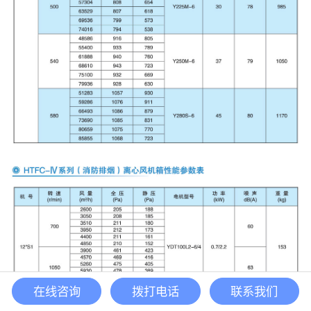
在线咨询
拨打电话
联系我们