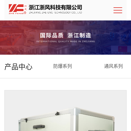
产品中心
防爆系列
通风系列