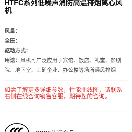
HTFC系列低噪声消防高温排烟离心风
机
风量：
全压：
驱动方式：
风机可广泛应用于宾馆、饭店、礼堂、影剧
用途：
院、地下室、工矿企业、办公楼等场所通风排烟
如需了解更多详细参数，性能曲线图，请联系
右侧在线咨询销售客服，期待您的咨询。