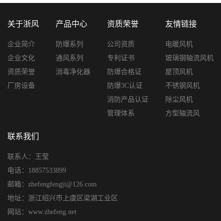
关于浙风
产品中心
资质荣誉
友情链接
企业简介
防爆系列
公司资质
电暖风机
企业文化
通风系列
专利证书
玻璃钢轴流风机
资质荣誉
消毒净化器
防爆合格证
屋顶风机
厂房设备
防爆3C认证
不锈钢风机
消防产品认证
除尘风机
管理体系
方型轴流风
联系我们
联系人：王莹
电话：18857533899
邮箱：zhefengfengji@126.com
地址：浙江绍兴市上虞区梁湖工业区
网站：www.zhefeng.net