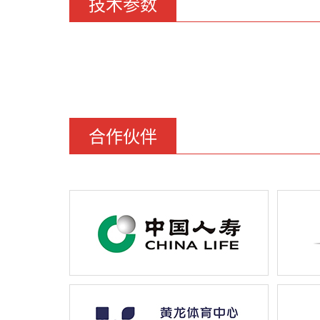
技术参数
合作伙伴