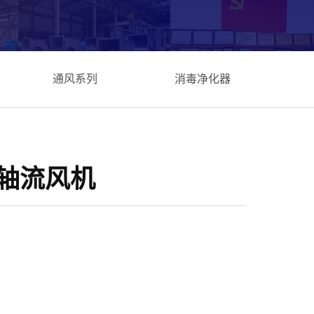
通风系列
消毒净化器
子轴流风机