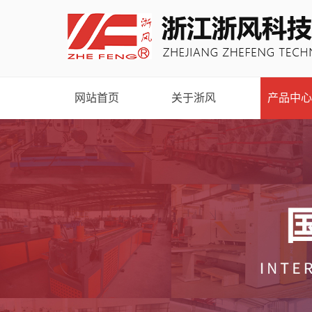
网站首页
关于浙风
产品中心