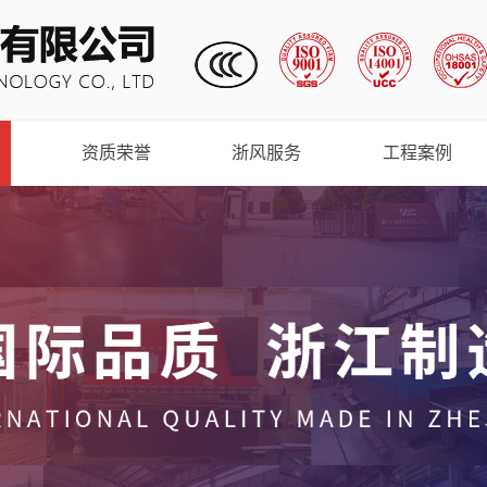
资质荣誉
浙风服务
工程案例