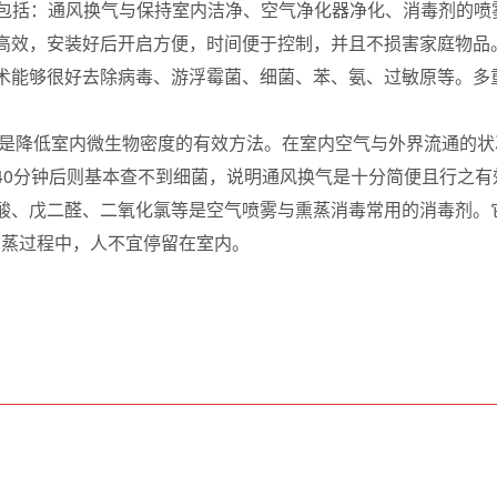
包括：通风换气与保持室内洁净、空气净化器净化、消毒剂的喷
高效，安装好后开启方便，时间便于控制，并且不损害家庭物品
术能够很好去除病毒、游浮霉菌、细菌、苯、氨、过敏原等。多
气是降低室内微生物密度的有效方法。在室内空气与外界流通的状
99.5%，140分钟后则基本查不到细菌，说明通风换气是十分简便且
酸、戊二醛、二氧化氯等是空气喷雾与熏蒸消毒常用的消毒剂。
熏蒸过程中，人不宜停留在室内。