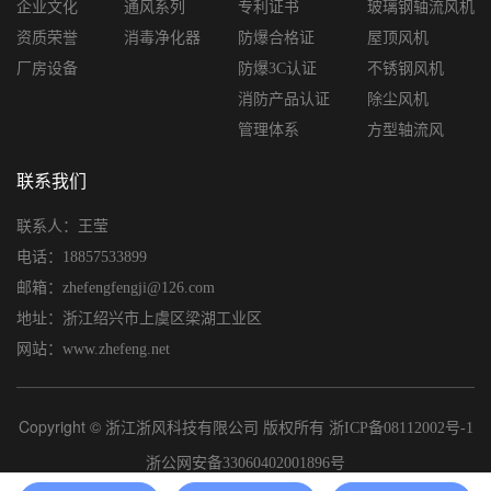
企业文化
通风系列
专利证书
玻璃钢轴流风机
资质荣誉
消毒净化器
防爆合格证
屋顶风机
厂房设备
防爆3C认证
不锈钢风机
消防产品认证
除尘风机
管理体系
方型轴流风
联系我们
联系人：王莹
电话：18857533899
邮箱：zhefengfengji@126.com
地址：浙江绍兴市上虞区梁湖工业区
网站：www.zhefeng.net
Copyright © 浙江浙风科技有限公司 版权所有
浙ICP备08112002号-1
浙公网安备33060402001896号