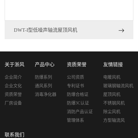
DWT-I型低噪声轴流屋顶风机
关于浙风
产品中心
资质荣誉
友情链接
企业简介
防爆系列
公司资质
电暖风机
企业文化
通风系列
专利证书
玻璃钢轴流风机
资质荣誉
消毒净化器
防爆合格证
屋顶风机
厂房设备
防爆3C认证
不锈钢风机
消防产品认证
除尘风机
管理体系
方型轴流风
联系我们