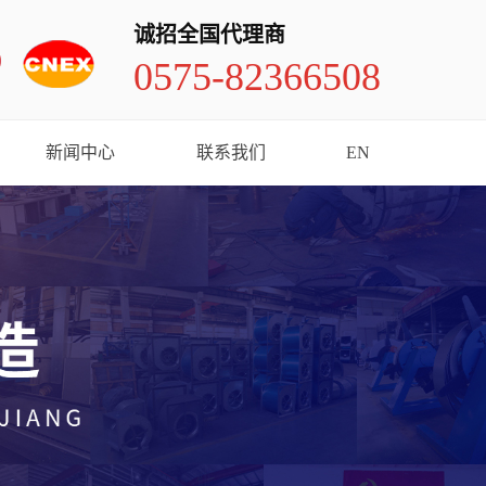
诚招全国代理商
0575-82366508
新闻中心
联系我们
EN