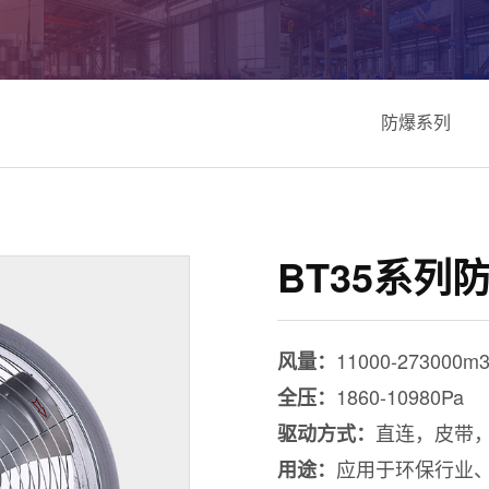
防爆系列
BT35系列
11000-273000m3
风量：
1860-10980Pa
全压：
直连，皮带
驱动方式：
应用于环保行业
用途：