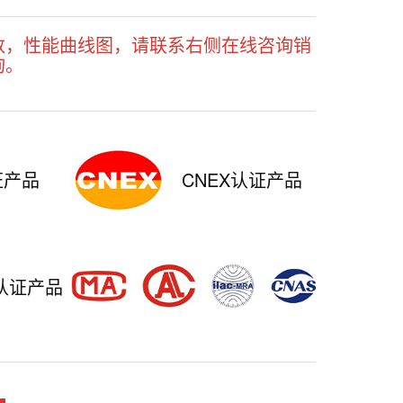
数，性能曲线图，请联系右侧在线咨询销
询。
证产品
CNEX认证产品
认证产品