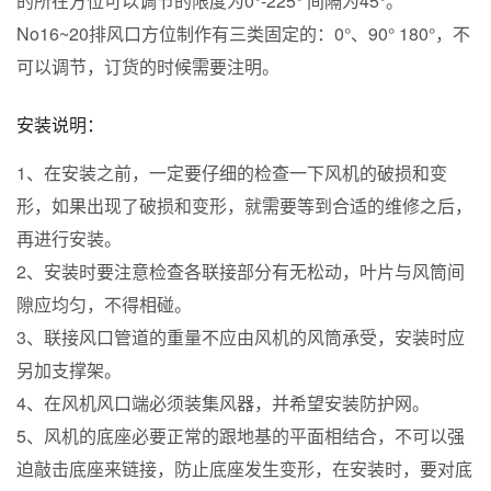
的所在方位可以调节的限度为0°-225° 间隔为45°。
No16~20排风口方位制作有三类固定的：0°、90° 180°，不
可以调节，订货的时候需要注明。
安装说明：
1、在安装之前，一定要仔细的检查一下风机的破损和变
形，如果出现了破损和变形，就需要等到合适的维修之后，
再进行安装。
2、安装时要注意检查各联接部分有无松动，叶片与风筒间
隙应均匀，不得相碰。
3、联接风口管道的重量不应由风机的风筒承受，安装时应
另加支撑架。
4、在风机风口端必须装集风器，并希望安装防护网。
5、风机的底座必要正常的跟地基的平面相结合，不可以强
迫敲击底座来链接，防止底座发生变形，在安装时，要对底