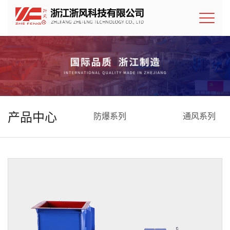
产品中心
防爆系列
通风系列