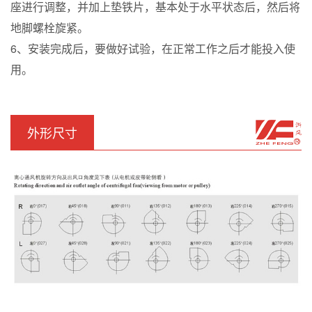
座进行调整，并加上垫铁片，基本处于水平状态后，然后将
地脚螺栓旋紧。
6、安装完成后，要做好试验，在正常工作之后才能投入使
用。
外形尺寸