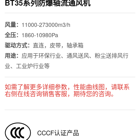
BT35系列防爆轴流通风机
11000-273000m3/h
风量：
1860-10980Pa
全压：
直连，皮带，轴承箱
驱动方式：
应用于环保行业、通风送风、粉尘送排风行
用途：
业、工业炉行业等
如需了解更多详细参数，性能曲线图，请联系
右侧在线咨询销售客服，期待您的咨询。
CCCF认证产品