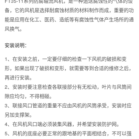
FT35-11系列防腐轴流风机，是一种运送腐蚀性的气体的设
备，它的风机是选择耐腐蚀材质的材料制作而成，重要的功
能是应用在化工、医药、造纸等有腐蚀性气体产生场所的通
风换气。
安装说明：
1、在安装之前，一定要仔细的检查一下风机的破损和变
形，如果出现了破损和变形，就需要等到合适的维修之后，
再进行安装。
2、安装时要注意检查各联接部分有无松动，叶片与风筒间
隙应均匀，不得相碰。
3、联接风口管道的重量不应由风机的风筒承受，安装时应
另加支撑架。
4、在风机风口端必须装集风器，并希望安装防护网。
5、风机的底座必要正常的跟地基的平面相结合，不可以强