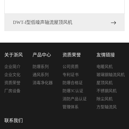
DWT-I型低噪声轴流屋顶风机
关于浙风
产品中心
资质荣誉
友情链接
企业简介
防爆系列
公司资质
电暖风机
企业文化
通风系列
专利证书
玻璃钢轴流风机
资质荣誉
消毒净化器
防爆合格证
屋顶风机
厂房设备
防爆3C认证
不锈钢风机
消防产品认证
除尘风机
管理体系
方型轴流风
联系我们