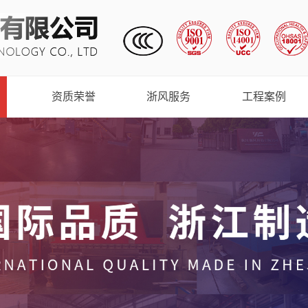
资质荣誉
浙风服务
工程案例