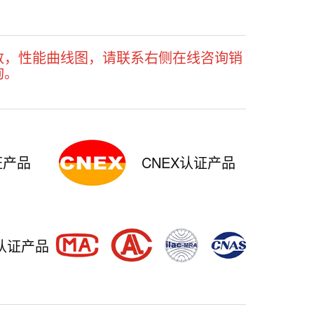
数，性能曲线图，请联系右侧在线咨询销
询。
证产品
CNEX认证产品
认证产品