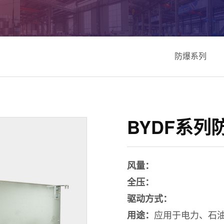
防爆系列
BYDF系列
风量：
全压：
驱动方式：
应用于电力、石
用途：