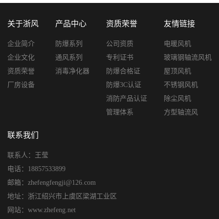
关于浙风
产品中心
资质荣誉
友情链接
企业简介
防爆系列
公司资质
电暖风机
企业文化
通风系列
专利证书
玻璃钢轴流风机
资质荣誉
消毒净化器
防爆合格证
屋顶风机
厂房设备
防爆3C认证
不锈钢风机
消防产品认证
除尘风机
管理体系
方型轴流风
联系我们
联系人：王莹
电话：18857533899
邮箱：zhefengfengji@126.com
地址：浙江绍兴市上虞区梁湖工业区
网站：www.zhefeng.net