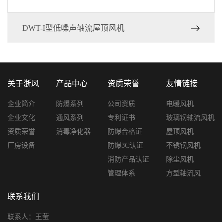
DWT-I型低噪声轴流屋顶风机
关于浙风
产品中心
资质荣誉
友情链接
企业简介
防爆系列
公司资质
电暖风机
企业文化
通风系列
专利证书
玻璃钢轴流风机
资质荣誉
消毒净化器
防爆合格证
屋顶风机
厂房设备
防爆3C认证
不锈钢风机
消防产品认证
除尘风机
管理体系
方型轴流风
联系我们
联系人：王莹