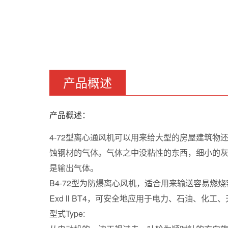
产品概述
产品概述：
4-72型离心通风机可以用来给大型的房屋建筑
蚀钢材的气体。气体之中没粘性的东西，细小的灰土
是输出气体。
B4-72型为防爆离心风机，适合用来输送容易
Exd ll BT4，可安全地应用于电力、石油、
型式Type: