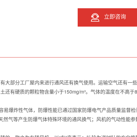
立即咨询
物还有大部分工厂屋内来进行通风还有换气使用。运输空气还有一
还有硬质的颗粒物含量小于150mg/m³。气体的温度在不高
燃烧容易爆炸性气体，防爆性能已通过国家防爆电气产品质量监督
化工、天然气等产生防爆气体特殊环境的通风换气；风机的气动性能参