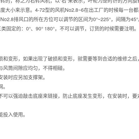
转的，称之为右转风机，以“右”来表示；叶轮为逆时针的方向旋
大小来示意。4-72型的风机No2.8~6在出工厂的时候每一
.8排风口的所在方位可以调节的区间为0°~225°，间隔为45°
作有三类固定的：0°、90° 180°，不可以调节，订货的时候需要注明。
损和变形，如果出现了破损和变形，就需要等到合适的维修之后
与风筒间隙应均匀，不得相碰。
安装时应另加支撑架。
网。
不可以强迫敲击底座来链接，防止底座发生变形，在安装时，要
能投入使用。