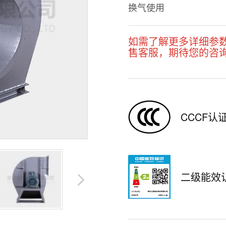
换气使用
如需了解更多详细参
售客服，期待您的咨
CCCF认
二级能效