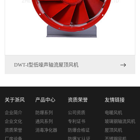
DWT-I型低噪声轴流屋顶风机
关于浙风
产品中心
资质荣誉
友情链接
企业简介
防爆系列
公司资质
电暖风机
企业文化
通风系列
专利证书
玻璃钢轴流风机
资质荣誉
消毒净化器
防爆合格证
屋顶风机
厂房设备
防爆3C认证
不锈钢风机