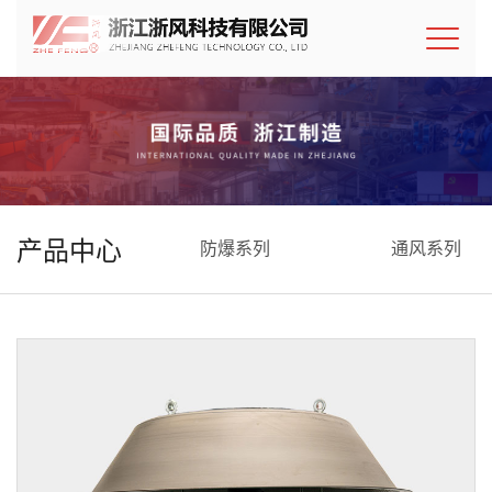
产品中心
防爆系列
通风系列