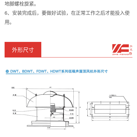
地脚螺栓旋紧。
6、安装完成后，要做好试验，在正常工作之后才能投入使
用。
外形尺寸