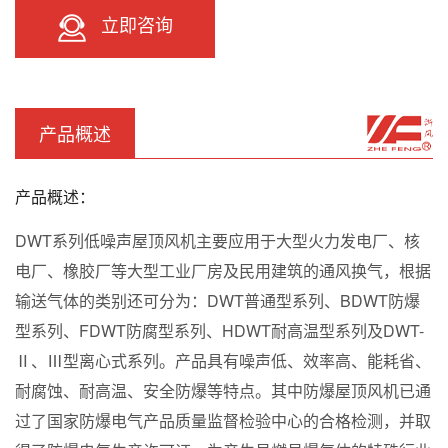
立即咨询
产品概述
产品概述：
DWT系列低噪声屋顶风机主要应用于大型火力发电厂、核
电厂、橡胶厂等大型工业厂房及民用建筑的通风换气，根据
输送气体的类别还可分为：DWT普通型系列、BDWT防爆
型系列、FDWT防腐型系列、HDWT耐高温型系列及DWT-
Ⅱ、Ⅲ型离心式系列。产品具有噪声低、效率高、能耗省、
耐腐蚀、耐高温、安全防爆等特点。其中防爆屋顶风机已通
过了国家防爆电气产品质量监督检验中心的合格检测，并取